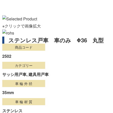
※クリックで画像拡大
ステンレス戸車 車のみ Φ36 丸型
商品コード
2502
カテゴリー
サッシ用戸車, 建具用戸車
車 輪 外 径
35mm
車 輪 材 質
ステンレス