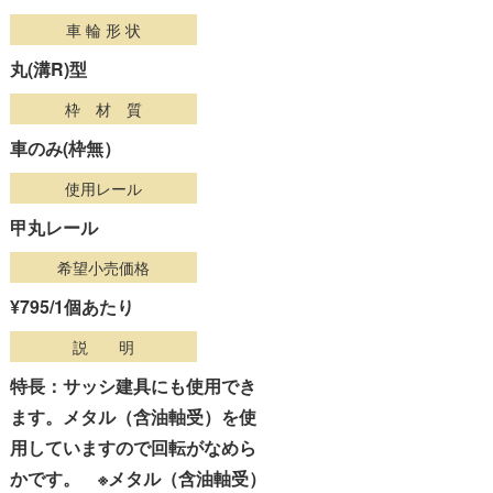
車 輪 形 状
丸(溝R)型
枠 材 質
車のみ(枠無）
使用レール
甲丸レール
希望小売価格
¥795
/1個あたり
説 明
特長：サッシ建具にも使用でき
ます。メタル（含油軸受）を使
用していますので回転がなめら
かです。 ※メタル（含油軸受）