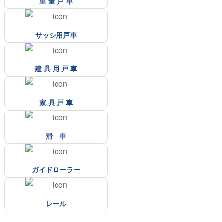
重 量 戸 車
サッシ用戸車
建 具 用 戸 車
家 具 戸 車
滑 車
ガイドローラー
レール