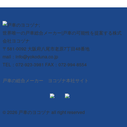
世界唯一の戸車総合メーカー|戸車の可能性を提案する株式
会社ヨコヅナ
〒581-0092 大阪府八尾市老原7丁目48番地
mail：info@yokoduna.co.jp
TEL：072-923-3981 FAX：072-994-8554
戸車の総合メーカー ヨコヅナ本社サイト
© 2026 戸車のヨコヅナ all right reserved