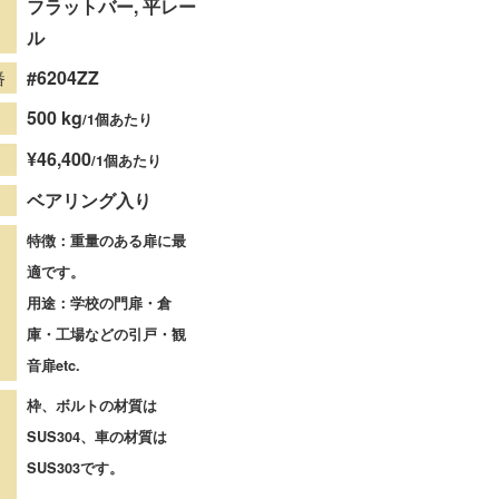
フラットバー, 平レー
ル
#6204ZZ
番
500 kg
/1個あたり
¥46,400
/1個あたり
ベアリング入り
特徴：重量のある扉に最
適です。
用途：学校の門扉・倉
庫・工場などの引戸・観
音扉etc.
枠、ボルトの材質は
SUS304、車の材質は
SUS303です。