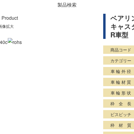
製品検索
ベアリ
キャスタ
画像拡大
R車型
商品コード
カテゴリー
車 輪 外 径
車 輪 材 質
車 輪 形 状
枠 全 長
ビスピッチ
枠 材 質