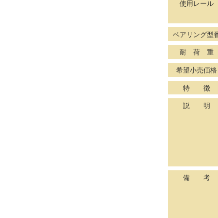
使用レール
ベアリング型
耐 荷 重
希望小売価格
特 徴
説 明
備 考