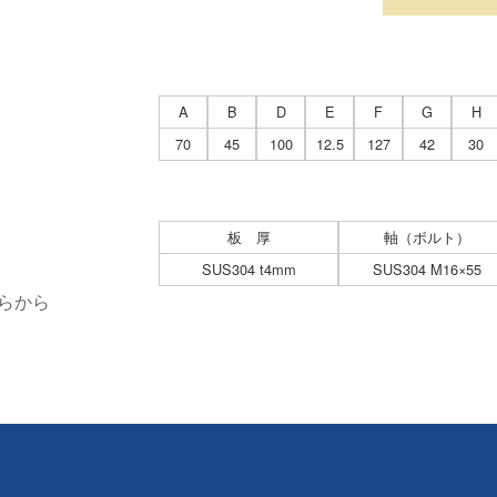
A
B
D
E
F
G
H
70
45
100
12.5
127
42
30
板 厚
軸（ボルト）
SUS304 t4mm
SUS304 M16×55
らから