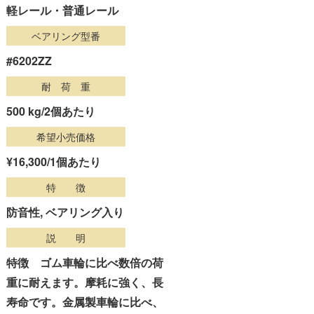
軽レール・普通レール
ベアリング型番
#6202ZZ
耐 荷 重
500 kg
/2個あたり
希望小売価格
¥16,300
/1個あたり
特 徴
防音性, ベアリング入り
説 明
特徴 ゴム車輪に比べ数倍の荷
重に耐えます。摩耗に強く、長
寿命です。金属製車輪に比べ、