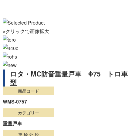
※クリックで画像拡大
ロタ・MC防音重量戸車 Φ75 トロ車
型
商品コード
WMS-0757
カテゴリー
重量戸車
車 輪 外 径