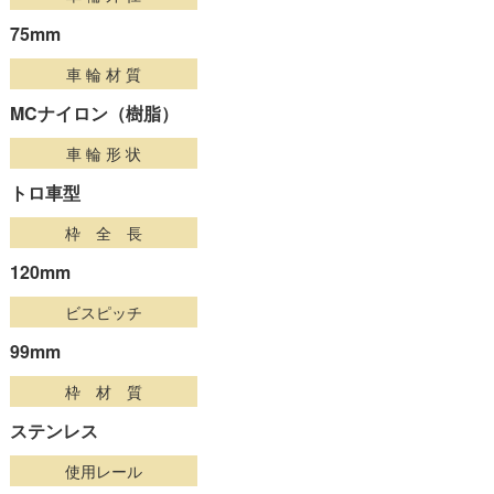
75mm
車 輪 材 質
MCナイロン（樹脂）
車 輪 形 状
トロ車型
枠 全 長
120mm
ビスピッチ
99mm
枠 材 質
ステンレス
使用レール