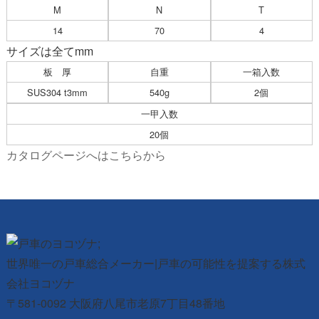
M
N
T
14
70
4
サイズは全てmm
板 厚
自重
一箱入数
SUS304 t3mm
540g
2個
一甲入数
20個
カタログページへはこちらから
世界唯一の戸車総合メーカー|戸車の可能性を提案する株式
会社ヨコヅナ
〒581-0092 大阪府八尾市老原7丁目48番地