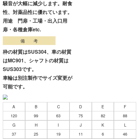
騒音が大幅に減少します。耐食
性、対薬品性に優れています。
用途 門扉・工場・出入口用
扉・各種倉庫etc.
備 考
枠の材質はSUS304、車の材質
はMC901、シャフトの材質は
SUS303です。
車輪は別注製作でサイズ変更が
可能です。
A
B
C
D
E
F
120
99
63
75
82
88
G
H
I
J
K
L
37
25
19
11
6
46