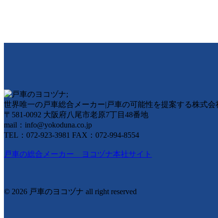
世界唯一の戸車総合メーカー|戸車の可能性を提案する株式会
〒581-0092 大阪府八尾市老原7丁目48番地
mail：info@yokoduna.co.jp
TEL：072-923-3981 FAX：072-994-8554
戸車の総合メーカー ヨコヅナ本社サイト
© 2026 戸車のヨコヅナ all right reserved