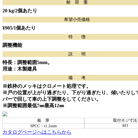
耐 荷 重
20 kg
/2個あたり
希望小売価格
¥905
/1個あたり
特 徴
調整機能
説 明
特長：調整範囲5mm。
用途：木製建具
備 考
※鉄枠のメッキはクロメート処理です。
※戸の位置が上がり過ぎたり、下がり過ぎたり、傾いたりし
バーで回して車の上下調整をしてください。
※調整範囲最低7㎜最高12㎜
板 厚
取付ネジ寸法
M3
SPCC・t1.2mm
カタログページへはこちらから