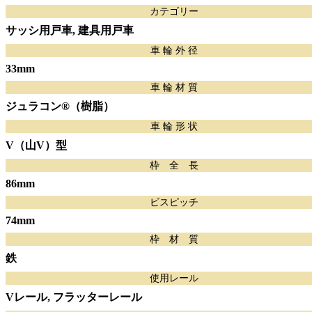
カテゴリー
サッシ用戸車, 建具用戸車
車 輪 外 径
33mm
車 輪 材 質
ジュラコン®（樹脂）
車 輪 形 状
V（山V）型
枠 全 長
86mm
ビスピッチ
74mm
枠 材 質
鉄
使用レール
Vレール, フラッターレール