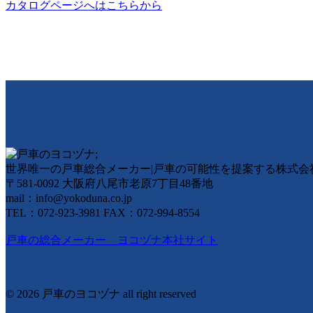
カタログページへはこちらから
世界唯一の戸車総合メーカー|戸車の可能性を提案する株式会
〒581-0092 大阪府八尾市老原7丁目48番地
mail：info@yokoduna.co.jp
TEL：072-923-3981 FAX：072-994-8554
戸車の総合メーカー ヨコヅナ本社サイト
© 2026 戸車のヨコヅナ all right reserved