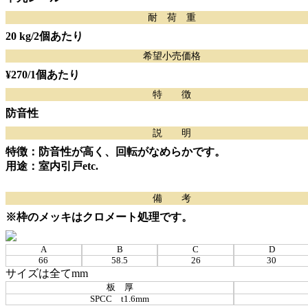
耐 荷 重
20 kg
/2個あたり
希望小売価格
¥270
/1個あたり
特 徴
防音性
説 明
特徴：防音性が高く、回転がなめらかです。
用途：室内引戸etc.
備 考
※枠のメッキはクロメート処理です。
A
B
C
D
66
58.5
26
30
サイズは全てmm
板 厚
SPCC t1.6mm