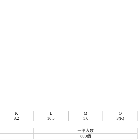
K
L
M
O
3.2
10.5
1.6
3(R)
一甲入数
600個