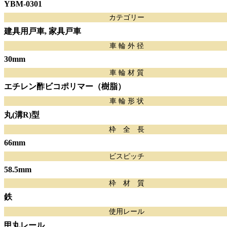
YBM-0301
カテゴリー
建具用戸車, 家具戸車
車 輪 外 径
30mm
車 輪 材 質
エチレン酢ビコポリマー（樹脂）
車 輪 形 状
丸(溝R)型
枠 全 長
66mm
ビスピッチ
58.5mm
枠 材 質
鉄
使用レール
甲丸レール