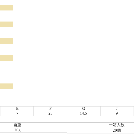
E
F
G
J
7
23
14.5
9
自重
一箱入数
20g
20個